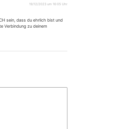
19/12/2023 um 16:05 Uhr
ICH sein, dass du ehrlich bist und
te Verbindung zu deinem