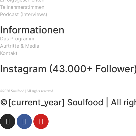
Teilnehmerstimmen
Podcast (Interviews)
Informationen
Das Programm
Auftritte & Media
Kontakt
Instagram (43.000+ Follower
©
2026
Soulfood | All rights reserved
©[current_year] Soulfood | All ri