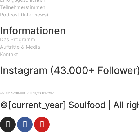
Teilnehmerstimmen
Podcast (Interviews)
Informationen
Das Programm
Auftritte & Media
Kontakt
Instagram (43.000+ Follower
©
2026
Soulfood | All rights reserved
©[current_year] Soulfood | All ri