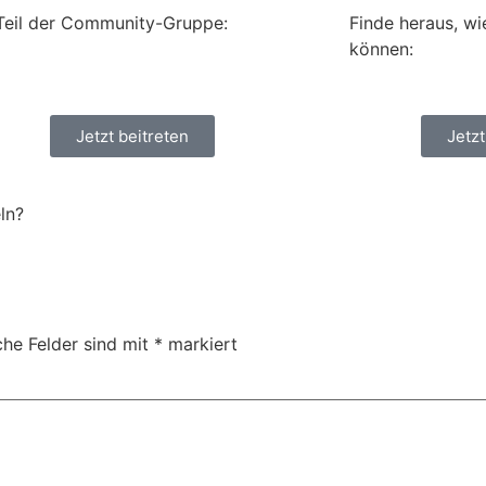
Teil der Community-Gruppe:
Finde heraus, wi
können:
Jetzt beitreten
Jetz
ln?
che Felder sind mit
*
markiert