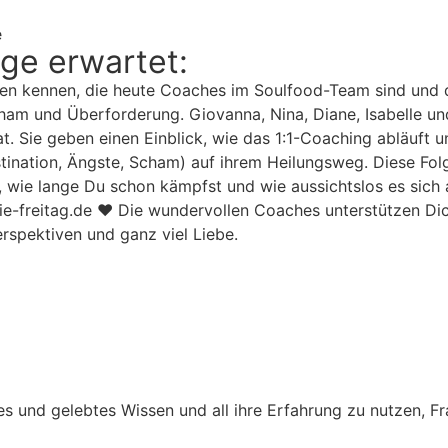
e
lge erwartet:
auen kennen, die heute Coaches im Soulfood-Team sind und
cham und Überforderung. Giovanna, Nina, Diane, Isabelle un
t. Sie geben einen Einblick, wie das 1:1-Coaching abläuft 
nation, Ängste, Scham) auf ihrem Heilungsweg. Diese Folge 
, wie lange Du schon kämpfst und wie aussichtslos es sich 
ie-freitag.de ❤️ Die wundervollen Coaches unterstützen Di
erspektiven und ganz viel Liebe.
rntes und gelebtes Wissen und all ihre Erfahrung zu nutzen,