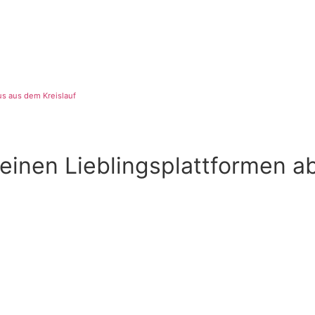
gramm/1-1-coaching-paket-aktion/payment
us aus dem Kreislauf
einen Lieblingsplattformen a