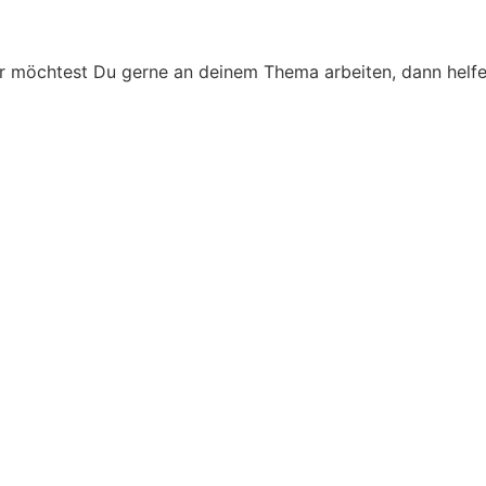
r möchtest Du gerne an deinem Thema arbeiten, dann helfen 
E-Book downloaden
Soulfood-Community beitreten
Über Soulfood informieren