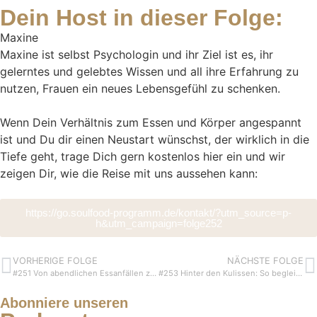
Dein Host in dieser Folge:
Maxine
Maxine ist selbst Psychologin und ihr Ziel ist es, ihr
gelerntes und gelebtes Wissen und all ihre Erfahrung zu
nutzen, Frauen ein neues Lebensgefühl zu schenken.
Wenn Dein Verhältnis zum Essen und Körper angespannt
ist und Du dir einen Neustart wünschst, der wirklich in die
Tiefe geht, trage Dich gern kostenlos hier ein und wir
zeigen Dir, wie die Reise mit uns aussehen kann:
https://go.soulfood-programm.de/kontakt/?utm_source=p-
h&utm_campaign=folge252
VORHERIGE FOLGE
NÄCHSTE FOLGE
#251 Von abendlichen Essanfällen zu 13 Kilo natürlicher Abnahme: Wie Lisa emotionale Essmuster auflöste
#253 Hinter den Kulissen: So begleiten unsere Soulfood-Coaches Frauen aus dem Essenskampf heraus
Abonniere unseren