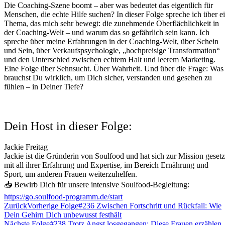
Die Coaching-Szene boomt – aber was bedeutet das eigentlich für
Menschen, die echte Hilfe suchen? In dieser Folge spreche ich über e
Thema, das mich sehr bewegt: die zunehmende Oberflächlichkeit in
der Coaching-Welt – und warum das so gefährlich sein kann. Ich
spreche über meine Erfahrungen in der Coaching-Welt, über Schein
und Sein, über Verkaufspsychologie, „hochpreisige Transformation“
und den Unterschied zwischen echtem Halt und leerem Marketing.
Eine Folge über Sehnsucht. Über Wahrheit. Und über die Frage: Was
brauchst Du wirklich, um Dich sicher, verstanden und gesehen zu
fühlen – in Deiner Tiefe?
Dein Host in dieser Folge:
Jackie Freitag
Jackie ist die Gründerin von Soulfood und hat sich zur Mission gesetz
mit all ihrer Erfahrung und Expertise, im Bereich Ernährung und
Sport, um anderen Frauen weiterzuhelfen.
📥 Bewirb Dich für unsere intensive Soulfood-Begleitung:
https://go.soulfood-programm.de/start
Zurück
Vorherige Folge
#236 Zwischen Fortschritt und Rückfall: Wie
Dein Gehirn Dich unbewusst festhält
Nächste Folge
#238 Trotz Angst losgegangen: Diese Frauen erzählen,