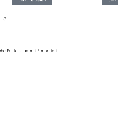
ln?
che Felder sind mit
*
markiert