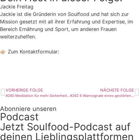
Jackie Freitag
Jackie ist die Gründerin von Soulfood und hat sich zur
Mission gesetzt mit all ihrer Erfahrung und Expertise, im
Bereich Ernährung und Sport, um anderen Frauen
weiterzuhelfen.
👉🏼 Zum Kontaktformular:
https://go.soulfood-programm.de/kontakt/?
utm_source=p-h&utm_campaign=folge261
VORHERIGE FOLGE
NÄCHSTE FOLGE
#260 Meditation für mehr Sicherheit: Innere Anspannung im Nervensystem sanft lösen
#262 6 Warnsignale eines gestörten Essverhaltens im Alltag erkennen
Abonniere unseren
Podcast
Jetzt Soulfood-Podcast auf
deinen Lieblingsplattformen